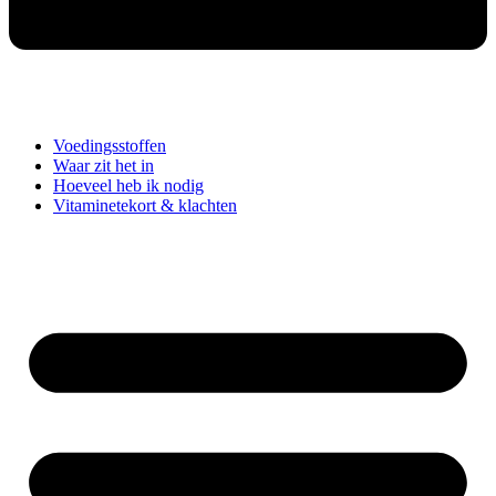
Voedingsstoffen
Waar zit het in
Hoeveel heb ik nodig
Vitaminetekort & klachten