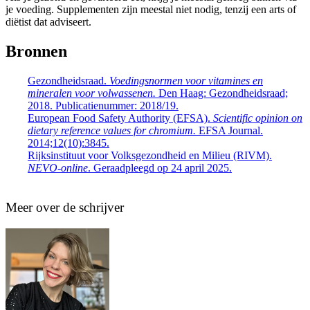
je voeding. Supplementen zijn meestal niet nodig, tenzij een arts of
diëtist dat adviseert.
Bronnen
Gezondheidsraad.
Voedingsnormen voor vitamines en
mineralen voor volwassenen.
Den Haag: Gezondheidsraad;
2018. Publicatienummer: 2018/19.
European Food Safety Authority (EFSA).
Scientific opinion on
dietary reference values for chromium.
EFSA Journal.
2014;12(10):3845.
Rijksinstituut voor Volksgezondheid en Milieu (RIVM).
NEVO-online
. Geraadpleegd op 24 april 2025.
Meer over de schrijver