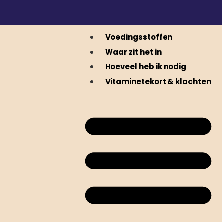
Voedingsstoffen
Waar zit het in
Hoeveel heb ik nodig
Vitaminetekort & klachten