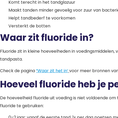
Komt terecht in het tandglazuur
Maakt tanden minder gevoelig voor zuur van bacter
Helpt tandbederf te voorkomen
Versterkt de botten
Waar zit fluoride in?
Fluoride zit in kleine hoeveelheden in voedingsmiddelen, vo
tandpasta.
Check de pagina
‘
Waar zit het in’
voor meer bronnen van 
Hoeveel fluoride heb je p
De hoeveelheid fluoride uit voeding is niet voldoende
fluoride te gebruiken:
0–2 jaar: vanaf de eerste tand, 1x per dag poetsen 