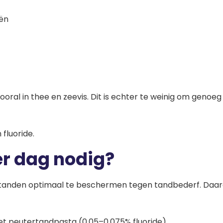
iën
oral in thee en zeevis. Dit is echter te weinig om genoeg b
fluoride.
er dag nodig?
 om tanden optimaal te beschermen tegen tandbederf. D
met peutertandpasta (0,05–0,075% fluoride)