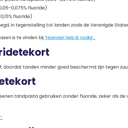
0,05–0,075% fluoride)
0,15% fluoride)
gd, in tegenstelling tot landen zoals de Verenigde State
asen is te vinden bij
‘
Hoeveel heb ik nodig’
.
idetekort
rf, doordat tanden minder goed beschermd zijn tegen zuu
etekort
ssenen tandpasta gebruiken zonder fluoride, zeker als de
t
‘.