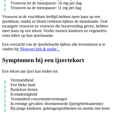
Vrouwen tot de menopauze: 16 mg per dag
Vrouwen na de menopauze: 11 mg per dag
Vrouwen in de vruchtbare leeftijd hebben meer kans op een
ijzertekort, omdat ze bloed verliezen tijdens de menstruatie. Ook
zwangere vrouwen en vrouwen die borstvoeding geven, hebben
meer kans op een tekort. Verder moeten kinderen en vegetariërs
extra letten op hun ijzerinname.
Een overzicht van de ijzerbehoefte tijdens alle levensfasen is te
vinden bij
‘
Hoeveel heb ik nodig’
.
Symptomen bij een ijzertekort
Een tekort aan ijzer kan leiden tot:
Vermoeidheid
Een bleke huid
Rusteloze benen
Kortademigheid
Verminderd concentratievermogen
In ernstige gevallen: bloedarmoede (ijzergebreksanemie)
Bij jonge kinderen: geheugenproblemen en moeite met leren