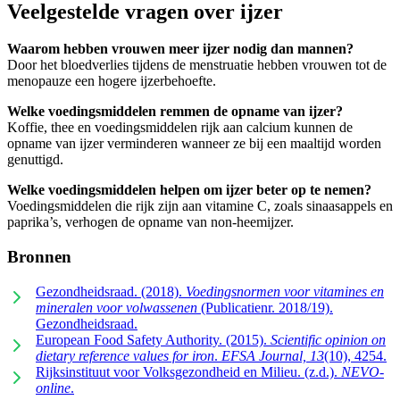
Veelgestelde vragen over ijzer
Waarom hebben vrouwen meer ijzer nodig dan mannen?
Door het bloedverlies tijdens de menstruatie hebben vrouwen tot de
menopauze een hogere ijzerbehoefte.
Welke voedingsmiddelen remmen de opname van ijzer?
Koffie, thee en voedingsmiddelen rijk aan calcium kunnen de
opname van ijzer verminderen wanneer ze bij een maaltijd worden
genuttigd.
Welke voedingsmiddelen helpen om ijzer beter op te nemen?
Voedingsmiddelen die rijk zijn aan vitamine C, zoals sinaasappels en
paprika’s, verhogen de opname van non-heemijzer.
Bronnen
Gezondheidsraad. (2018).
Voedingsnormen voor vitamines en
mineralen voor volwassenen
(Publicatienr. 2018/19).
Gezondheidsraad.
European Food Safety Authority. (2015).
Scientific opinion on
dietary reference values for iron
.
EFSA Journal, 13
(10), 4254.
Rijksinstituut voor Volksgezondheid en Milieu. (z.d.).
NEVO-
online
.