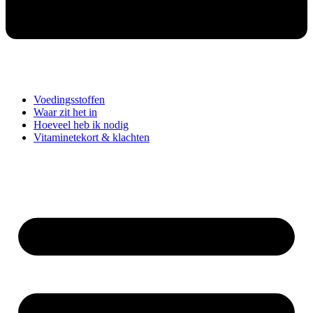
Voedingsstoffen
Waar zit het in
Hoeveel heb ik nodig
Vitaminetekort & klachten