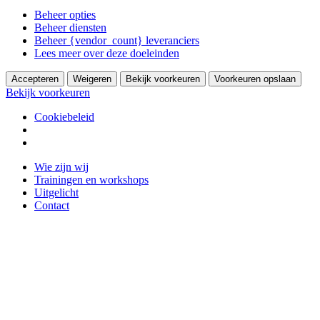
Beheer opties
Beheer diensten
Beheer {vendor_count} leveranciers
Lees meer over deze doeleinden
Accepteren
Weigeren
Bekijk voorkeuren
Voorkeuren opslaan
Bekijk voorkeuren
Cookiebeleid
Ga
Wie zijn wij
naar
Trainingen en workshops
de
Uitgelicht
inhoud
Contact