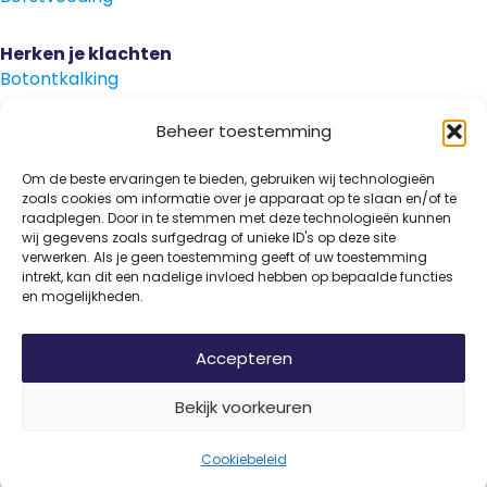
Herken je klachten
Botontkalking
Diabetes type 2
Beheer toestemming
Griep
Haaruitval
Om de beste ervaringen te bieden, gebruiken wij technologieën
zoals cookies om informatie over je apparaat op te slaan en/of te
Overgangsklachten
raadplegen. Door in te stemmen met deze technologieën kunnen
wij gegevens zoals surfgedrag of unieke ID's op deze site
verwerken. Als je geen toestemming geeft of uw toestemming
intrekt, kan dit een nadelige invloed hebben op bepaalde functies
en mogelijkheden.
Disclaimer
Privacy
Algemene voorwaarden
Accepteren
© 2026 Vitamine Informatiebureau | Copyright | Met
Bekijk voorkeuren
trots ontwikkeld door
Internetbureau
Flerque
Cookiebeleid