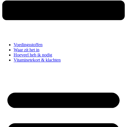
Voedingsstoffen
Waar zit het in
Hoeveel heb ik nodig
Vitaminetekort & klachten