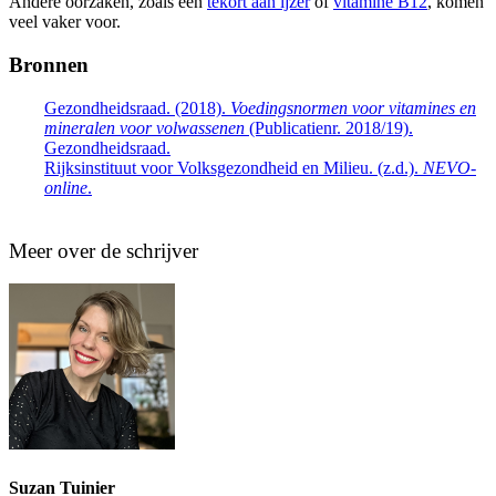
Andere oorzaken, zoals een
t
ekort aan ijzer
of
vitamine B12
,
komen
veel vaker voor.
Bronnen
Gezondheidsraad. (2018).
Voedingsnormen voor vitamines en
mineralen voor volwassenen
(Publicatienr. 2018/19).
Gezondheidsraad.
Rijksinstituut voor Volksgezondheid en Milieu. (z.d.).
NEVO-
online
.
Meer over de schrijver
Suzan Tuinier