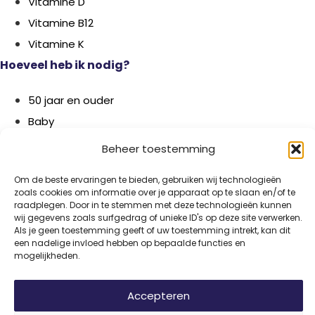
Vitamine D
Vitamine B12
Vitamine K
Hoeveel heb ik nodig?
50 jaar en ouder
Baby
Zwanger
Beheer toestemming
Peuters
Om de beste ervaringen te bieden, gebruiken wij technologieën
Borstvoeding
zoals cookies om informatie over je apparaat op te slaan en/of te
Herken je klachten
raadplegen. Door in te stemmen met deze technologieën kunnen
wij gegevens zoals surfgedrag of unieke ID's op deze site verwerken.
Als je geen toestemming geeft of uw toestemming intrekt, kan dit
Botontkalking
een nadelige invloed hebben op bepaalde functies en
mogelijkheden.
Diabetes type 2
Griep
Accepteren
Haaruitval