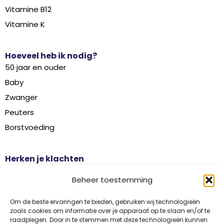
Vitamine B12
Vitamine K
Hoeveel heb ik nodig?
50 jaar en ouder
Baby
Zwanger
Peuters
Borstvoeding
Herken je klachten
Botontkalking
Beheer toestemming
Diabetes type 2
Griep
Om de beste ervaringen te bieden, gebruiken wij technologieën
zoals cookies om informatie over je apparaat op te slaan en/of te
Haaruitval
raadplegen. Door in te stemmen met deze technologieën kunnen