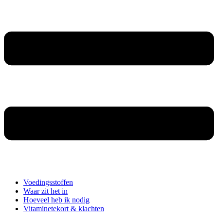
Voedingsstoffen
Waar zit het in
Hoeveel heb ik nodig
Vitaminetekort & klachten