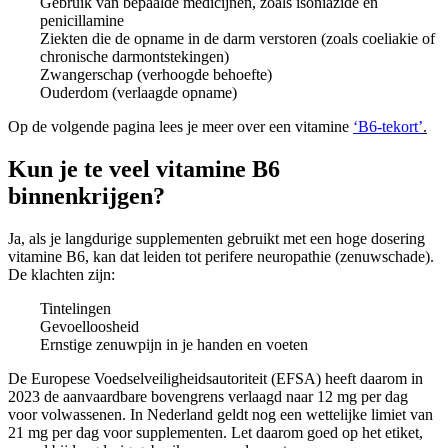
Gebruik van bepaalde medicijnen, zoals isoniazide en
penicillamine
Ziekten die de opname in de darm verstoren (zoals coeliakie of
chronische darmontstekingen)
Zwangerschap (verhoogde behoefte)
Ouderdom (verlaagde opname)
Op de volgende pagina lees je meer over een vitamine
‘B6-tekort’
.
Kun je te veel vitamine B6
binnenkrijgen?
Ja, als je langdurige supplementen gebruikt met een hoge dosering
vitamine B6, kan dat leiden tot perifere neuropathie (zenuwschade).
De klachten zijn:
Tintelingen
Gevoelloosheid
Ernstige zenuwpijn in je handen en voeten
De Europese Voedselveiligheidsautoriteit (EFSA) heeft daarom in
2023 de aanvaardbare bovengrens verlaagd naar 12 mg per dag
voor volwassenen. In Nederland geldt nog een wettelijke limiet van
21 mg per dag voor supplementen. Let daarom goed op het etiket,