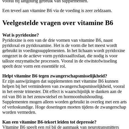
vooral bij langdurig gebruik van supplementen.
Een teveel aan vitamine B6 via de voeding is zeer zeldzaam.
Veelgestelde vragen over vitamine B6
Wat is pyridoxine?
Pyridoxine is een van de drie vormen van vitamine B6, naast
pyridoxal en pyridoxamine. Het is de vorm die het meest wordt
gebruikt in voedingssupplementen. In het lichaam wordt pyridoxine
omgezet in de actieve vorm pyridoxaalfosfaat, die nodig is voor
talloze enzymatische processen. Vooral in de eiwitstofwisseling
speelt deze vorm een essentiële rol.
Helpt vitamine B6 tegen zwangerschapsmisselijkheid?
Er zijn aanwijzingen dat supplementen met vitamine B6 kunnen
helpen bij het verminderen van zwangerschapsmisselijkheid, vooral
in het eerste trimester. Dit effect is waarschijnlijk te danken aan de
rol van B6 in het zenuwstelsel en hormoonhuishouding.
Supplementen mogen alleen worden gebruikt in overleg met een arts
of verloskundige. Hoge doseringen moeten tijdens de zwangerschap
worden vermeden.
Kan een vitamine B6-tekort leiden tot depressie?
Vitamine B6 speelt een rol bij de aanmaak van neurotransmitters