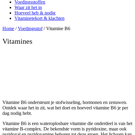
Voedingsstoffen
Waar zit het in
Hoeveel heb ik nodig
Vitaminetekort & klachten
Home
/
Voedingsstof
/ Vitamine B6
Vitamines
Vitamine B6
Vitamine B6 ondersteunt je stofwisseling, hormonen en zenuwen.
Ontdek waar het in zit, wat het doet en hoeveel vitamine B6 je per
dag nodig hebt.
Vitamine B6 is een wateroplosbare vitamine die onderdeel is van het
vitamine B-complex. De bekendste vorm is pyridoxine, maar ook
pyridoxal en pyridoxamine behoren tot deze groep. Het lichaam kan