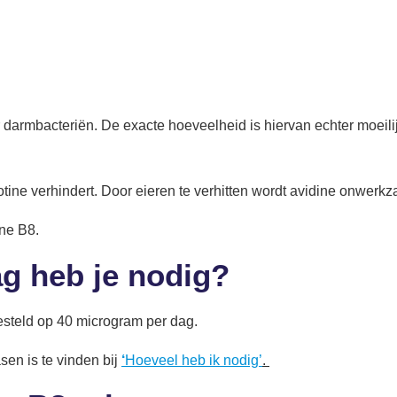
darmbacteriën. De exacte hoeveelheid is hiervan echter moeilij
otine verhindert. Door eieren te verhitten wordt avidine onwerk
ine B8.
ag heb je nodig?
esteld op 40 microgram per dag.
sen is te vinden bij
‘
Hoeveel heb ik nodig’
.