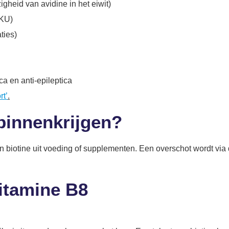
heid van avidine in het eiwit)
PKU)
ties)
ca en anti-epileptica
rt’
.
 binnenkrijgen?
 biotine uit voeding of supplementen. Een overschot wordt via
itamine B8