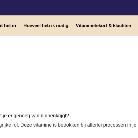
t het in
Hoeveel heb ik nodig
Vitaminetekort & klachten
f je er genoeg van binnenkrijgt?
jke rol. Deze vitamine is betrokken bij allerlei processen in je