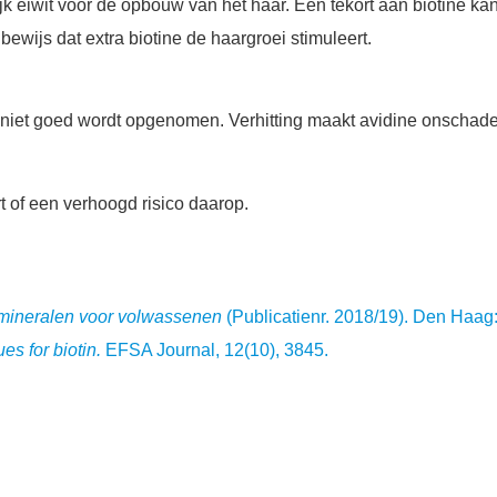
k eiwit voor de opbouw van het haar. Een tekort aan biotine kan l
bewijs dat extra biotine de haargroei stimuleert.
t niet goed wordt opgenomen. Verhitting maakt avidine onschadeli
rt of een verhoogd risico daarop.
mineralen voor volwassenen
(Publicatienr. 2018/19). Den Haa
es for biotin.
EFSA Journal, 12(10), 3845.