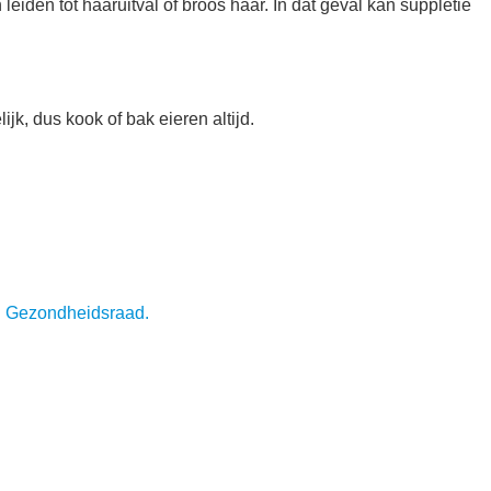
eiden tot haaruitval of broos haar. In dat geval kan suppletie
jk, dus kook of bak eieren altijd.
g: Gezondheidsraad.