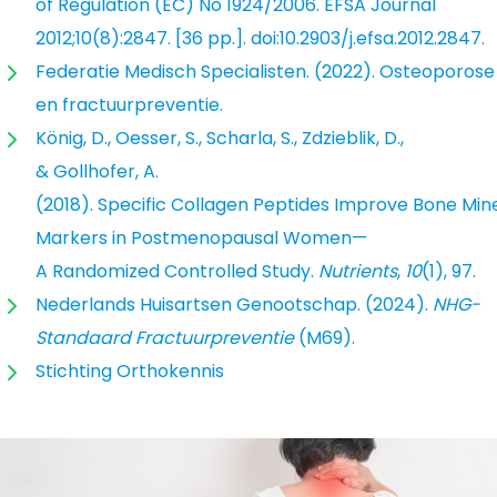
of Regulation (EC) No 1924/2006. EFSA Journal
2012;10(8):2847. [36 pp.]. doi:10.2903/j.efsa.2012.2847.
Federatie Medisch Specialisten. (2022). Osteoporose
en fractuurpreventie.
König, D., Oesser, S., Scharla, S., Zdzieblik, D.,
& Gollhofer, A.
(2018). Specific Collagen Peptides Improve Bone Min
Markers in Postmenopausal Women—
A Randomized Controlled Study.
Nutrients
,
10
(1), 97.
Nederlands Huisartsen Genootschap. (2024).
NHG-
Standaard Fractuurpreventie
(M69).
Stichting Orthokennis