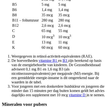
B5
5 mg
5 mg
B6
1,4 mg
1,4 mg
B8
35 mcg
35 mcg
B11 – foliumzuur
280 mg
280 mg
B12
2,6 mcg
2,6 mcg
C
65 mg
55 mg
3
3
D
10 mcg
10 mcg
E
13 mg
11 mg
K
60 mcg
60 mcg
Weergegeven in retinol-activiteit-equivalenten (RAE).
De hoeveelheden
vitamine B1
en
B3
zijn berekend op basis
van de energiebehoefte van kinderen. De Gezondheidsraad
adviseert 0,1 mg B1 en 1,6 mg B3 (als
nicotinezuurequivalenten) per megajoule (MJ) energie. Bij
een gemiddelde energie-inname is dit omgerekend naar de
waarden in de tabel.
Voor jongeren met een donkerdere huidskleur en jongeren die
minder dan 15 minuten per dag buiten komen geldt het advies
dagelijks een supplement met 10 mcg
vitamine D
in te nemen.
Mineralen voor pubers