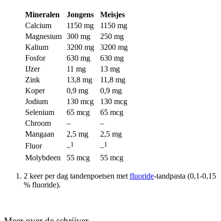
Mineralen
Jongens
Meisjes
Calcium
1150 mg
1150 mg
Magnesium
300 mg
250 mg
Kalium
3200 mg
3200 mg
Fosfor
630 mg
630 mg
IJzer
11 mg
13 mg
Zink
13,8 mg
11,8 mg
Koper
0,9 mg
0,9 mg
Jodium
130 mcg
130 mcg
Selenium
65 mcg
65 mcg
Chroom
–
–
Mangaan
2,5 mg
2,5 mg
1
1
Fluor
–
–
Molybdeen
55 mcg
55 mcg
2 keer per dag tandenpoetsen met
fluoride
-tandpasta (0,1-0,15
% fluoride).
Meer over de schrijver