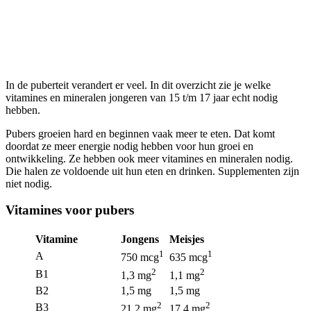
Pubers (15 t/m 17 jaar)
In de puberteit verandert er veel. In dit overzicht zie je welke
vitamines en mineralen jongeren van 15 t/m 17 jaar echt nodig
hebben.
Pubers groeien hard en beginnen vaak meer te eten. Dat komt
doordat ze meer energie nodig hebben voor hun groei en
ontwikkeling. Ze hebben ook meer vitamines en mineralen nodig.
Die halen ze voldoende uit hun eten en drinken. Supplementen zijn
niet nodig.
Vitamines voor pubers
Vitamine
Jongens
Meisjes
1
1
A
750 mcg
635 mcg
2
2
B1
1,3 mg
1,1 mg
B2
1,5 mg
1,5 mg
2
2
B3
21,2 mg
17,4 mg