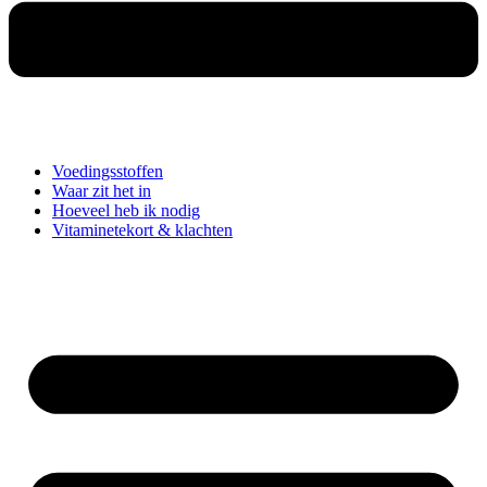
Voedingsstoffen
Waar zit het in
Hoeveel heb ik nodig
Vitaminetekort & klachten