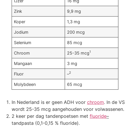
IJzer
16 mg
Zink
9,9 mg
Koper
1,3 mg
Jodium
200 mcg
Selenium
85 mcg
1
Chroom
25-35 mcg
Mangaan
3 mg
2
Fluor
–
Molybdeen
65 mcg
In Nederland is er geen ADH voor
chroom
. In de VS
wordt 25-35 mcg aangehouden voor volwassenen.
2 keer per dag tandenpoetsen met
fluoride
–
tandpasta (0,1-0,15 % fluoride).