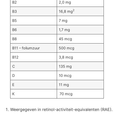
B2
2,0 mg
2
B3
16,8 mg
B5
7 mg
B6
1,7 mg
B8
45 mcg
B11 – foliumzuur
500 mcg
B12
3,8 mcg
C
135 mg
D
10 mcg
E
11 mg
K
70 mcg
Weergegeven in retinol-activiteit-equivalenten (RAE).