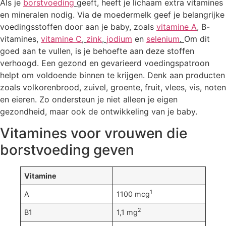
Als je
borstvoeding
geeft, heeft je lichaam extra vitamines
en mineralen nodig. Via de moedermelk geef je belangrijke
voedingsstoffen door aan je baby, zoals
vitamine A
,
B-
vitamines,
vitamine C
,
zink
,
jodium
en
selenium
.
Om dit
goed aan te vullen, is je behoefte aan deze stoffen
verhoogd. Een gezond en gevarieerd voedingspatroon
helpt om voldoende binnen te krijgen. Denk aan producten
zoals volkorenbrood, zuivel, groente, fruit, vlees, vis, noten
en eieren. Zo ondersteun je niet alleen je eigen
gezondheid, maar ook de ontwikkeling van je baby.
Vitamines voor vrouwen die
borstvoeding geven
Vitamine
1
A
1100 mcg
2
B1
1,1 mg