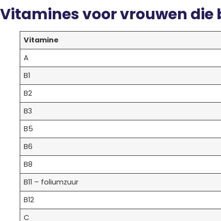
Vitamines voor vrouwen die
Vitamine
A
B1
B2
B3
B5
B6
B8
B11 – foliumzuur
B12
C