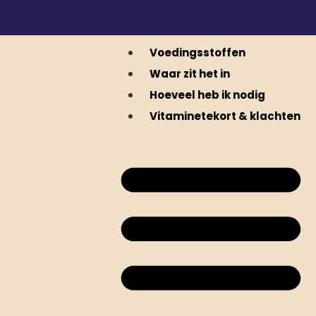
Voedingsstoffen
Waar zit het in
Hoeveel heb ik nodig
Vitaminetekort & klachten