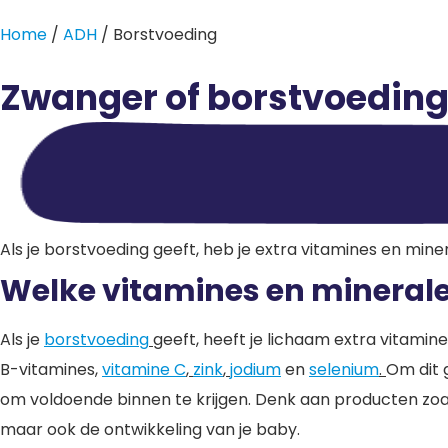
Home
/
ADH
/ Borstvoeding
Zwanger of borstvoedin
Als je borstvoeding geeft, heb je extra vitamines en miner
Welke vitamines en mineralen
Als je
borstvoeding
geeft, heeft je lichaam extra vitamin
B-vitamines,
vitamine C
,
zink
,
jodium
en
selenium
.
Om dit 
om voldoende binnen te krijgen. Denk aan producten zoals v
maar ook de ontwikkeling van je baby.