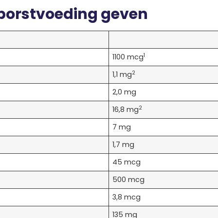
 borstvoeding geven
1
1100 mcg
2
1,1 mg
2,0 mg
2
16,8 mg
7 mg
1,7 mg
45 mcg
500 mcg
3,8 mcg
135 mg