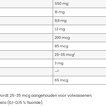
550 mg
16 mg
9,9 mg
1,3 mg
200 mcg
85 mcg
1
25-35 mcg
3 mg
2
–
65 mcg
S wordt 25-35 mcg aangehouden voor volwassenen.
ta (0,1-0,15 % fluoride).