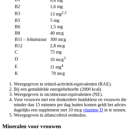
0,8 mg
B2
1,6 mg
2,3
B3
13 mg
B5
5 mg
B6
1,5 mg
B8
40 mcg
B11 – foliumzuur
300 mcg
B12
2,8 mcg
C
75 mg
3
D
10 mcg
4
E
11 mg
K
70 mcg
Weergegeven in retinol-activiteit-equivalenten (RAE).
Bij een gemiddelde energiebehoefte (2000 kcal).
Weergegeven in nicotinezuur-equivalenten (NE).
Voor vrouwen met een donkerdere huidskleur en vrouwen die
minder dan 15 minuten per dag buiten komen geldt het advies
dagelijks een supplement met 10 mcg
vitamine D
in te nemen.
Weergegeven in alfatocoferol eenheden.
Mineralen voor vrouwen