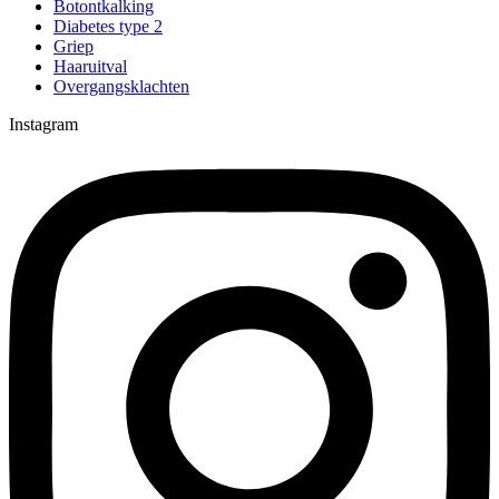
Botontkalking
Diabetes type 2
Griep
Haaruitval
Overgangsklachten
Instagram