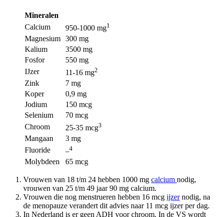
Mineralen
1
Calcium
950-1000 mg
Magnesium
300 mg
Kalium
3500 mg
Fosfor
550 mg
2
IJzer
11-16 mg
Zink
7 mg
Koper
0,9 mg
Jodium
150 mcg
Selenium
70 mcg
3
Chroom
25-35 mcg
Mangaan
3 mg
4
Fluoride
–
Molybdeen
65 mcg
Vrouwen van 18 t/m 24 hebben 1000 mg
calcium
nodig,
vrouwen van 25 t/m 49 jaar 90 mg calcium.
Vrouwen die nog menstrueren hebben 16 mcg
ijzer
nodig, na
de menopauze verandert dit advies naar 11 mcg ijzer per dag.
In Nederland is er geen ADH voor chroom. In de VS wordt