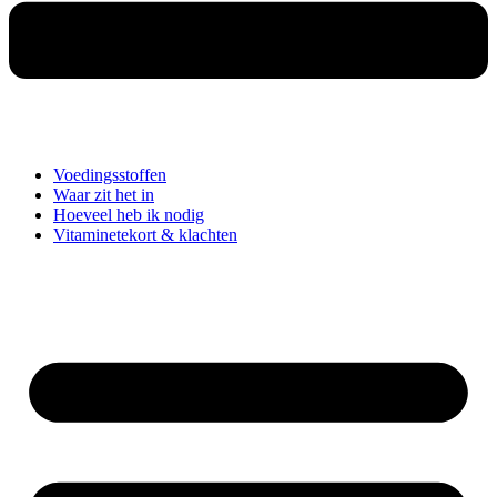
Voedingsstoffen
Waar zit het in
Hoeveel heb ik nodig
Vitaminetekort & klachten