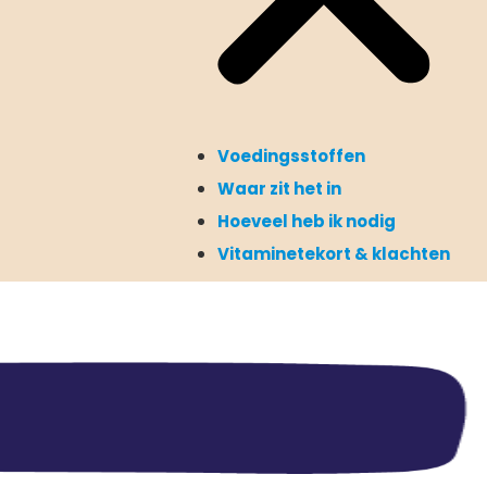
Voedingsstoffen
Waar zit het in
Hoeveel heb ik nodig
Vitaminetekort & klachten