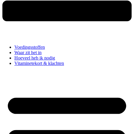
Voedingsstoffen
Waar zit het in
Hoeveel heb ik nodig
Vitaminetekort & klachten