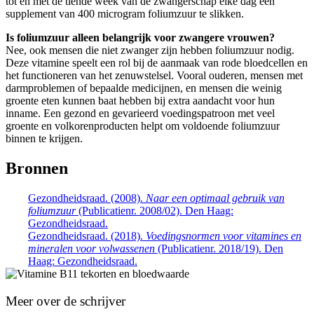
tot en met de tiende week van de zwangerschap elke dag een
supplement van 400 microgram foliumzuur te slikken.
Is foliumzuur alleen belangrijk voor zwangere vrouwen?
Nee, ook mensen die niet zwanger zijn hebben foliumzuur nodig.
Deze vitamine speelt een rol bij de aanmaak van rode bloedcellen en
het functioneren van het zenuwstelsel. Vooral ouderen, mensen met
darmproblemen of bepaalde medicijnen, en mensen die weinig
groente eten kunnen baat hebben bij extra aandacht voor hun
inname. Een gezond en gevarieerd voedingspatroon met veel
groente en volkorenproducten helpt om voldoende foliumzuur
binnen te krijgen.
Bronnen
Gezondheidsraad. (2008).
Naar een optimaal gebruik van
foliumzuur
(Publicatienr. 2008/02). Den Haag:
Gezondheidsraad.
Gezondheidsraad. (2018).
Voedingsnormen voor vitamines en
mineralen voor volwassenen
(Publicatienr. 2018/19). Den
Haag: Gezondheidsraad.
Meer over de schrijver