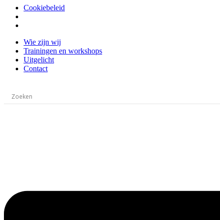
Cookiebeleid
Ga
Wie zijn wij
naar
Trainingen en workshops
de
Uitgelicht
inhoud
Contact