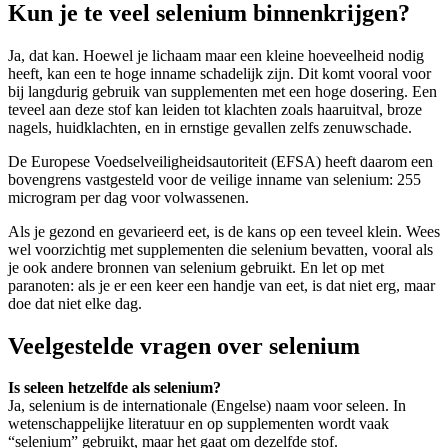
Kun je te veel selenium binnenkrijgen?
Ja, dat kan. Hoewel je lichaam maar een kleine hoeveelheid nodig
heeft, kan een te hoge inname schadelijk zijn. Dit komt vooral voor
bij langdurig gebruik van supplementen met een hoge dosering. Een
teveel aan deze stof kan leiden tot klachten zoals haaruitval, broze
nagels, huidklachten, en in ernstige gevallen zelfs zenuwschade.
De Europese Voedselveiligheidsautoriteit (EFSA) heeft daarom een
bovengrens vastgesteld voor de veilige inname van selenium: 255
microgram per dag voor volwassenen.
Als je gezond en gevarieerd eet, is de kans op een teveel klein. Wees
wel voorzichtig met supplementen die selenium bevatten, vooral als
je ook andere bronnen van selenium gebruikt. En let op met
paranoten: als je er een keer een handje van eet, is dat niet erg, maar
doe dat niet elke dag.
Veelgestelde vragen over selenium
Is seleen hetzelfde als selenium?
Ja, selenium is de internationale (Engelse) naam voor seleen. In
wetenschappelijke literatuur en op supplementen wordt vaak
“selenium” gebruikt, maar het gaat om dezelfde stof.