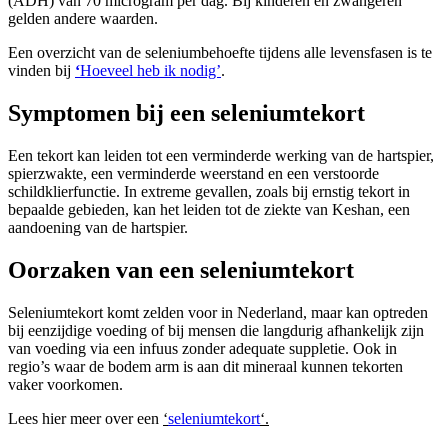
(ADH) van 70 microgram per dag. Bij kinderen en zwangeren
gelden andere waarden.
Een overzicht van de seleniumbehoefte tijdens alle levensfasen is te
vinden bij
‘
Hoeveel heb ik nodig’
.
Symptomen bij een seleniumtekort
Een tekort kan leiden tot een verminderde werking van de hartspier,
spierzwakte, een verminderde weerstand en een verstoorde
schildklierfunctie. In extreme gevallen, zoals bij ernstig tekort in
bepaalde gebieden, kan het leiden tot de ziekte van Keshan, een
aandoening van de hartspier.
Oorzaken van een seleniumtekort
Seleniumtekort komt zelden voor in Nederland, maar kan optreden
bij eenzijdige voeding of bij mensen die langdurig afhankelijk zijn
van voeding via een infuus zonder adequate suppletie. Ook in
regio’s waar de bodem arm is aan dit mineraal kunnen tekorten
vaker voorkomen.
Lees hier meer over een
‘
seleniumtekort
‘.