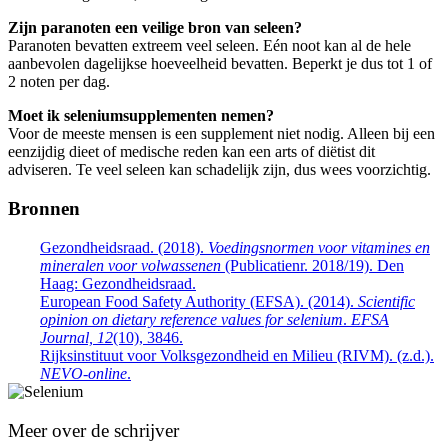
Zijn paranoten een veilige bron van seleen?
Paranoten bevatten extreem veel seleen. Eén noot kan al de hele
aanbevolen dagelijkse hoeveelheid bevatten. Beperkt je dus tot 1 of
2 noten per dag.
Moet ik seleniumsupplementen nemen?
Voor de meeste mensen is een supplement niet nodig. Alleen bij een
eenzijdig dieet of medische reden kan een arts of diëtist dit
adviseren. Te veel seleen kan schadelijk zijn, dus wees voorzichtig.
Bronnen
Gezondheidsraad. (2018).
Voedingsnormen voor vitamines en
mineralen voor volwassenen
(Publicatienr. 2018/19). Den
Haag: Gezondheidsraad.
European Food Safety Authority (EFSA). (2014).
Scientific
opinion on dietary reference values for selenium
.
EFSA
Journal, 12
(10), 3846.
Rijksinstituut voor Volksgezondheid en Milieu (RIVM). (z.d.).
NEVO-online
.
Meer over de schrijver