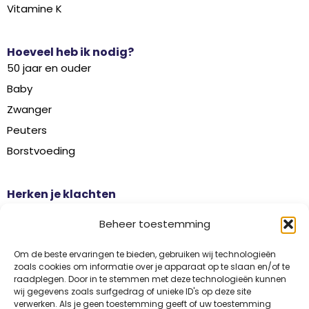
Vitamine K
Hoeveel heb ik nodig?
50 jaar en ouder
Baby
Zwanger
Peuters
Borstvoeding
Herken je klachten
Botontkalking
Beheer toestemming
Diabetes type 2
Griep
Om de beste ervaringen te bieden, gebruiken wij technologieën
zoals cookies om informatie over je apparaat op te slaan en/of te
Haaruitval
raadplegen. Door in te stemmen met deze technologieën kunnen
wij gegevens zoals surfgedrag of unieke ID's op deze site
Overgangsklachten
verwerken. Als je geen toestemming geeft of uw toestemming