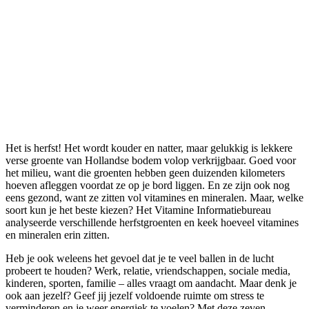
Zo krijg je meer rust in je
hoofd: 7 tips voor een leven in
balans
Het is herfst! Het wordt kouder en natter, maar gelukkig is lekkere
verse groente van Hollandse bodem volop verkrijgbaar. Goed voor
het milieu, want die groenten hebben geen duizenden kilometers
hoeven afleggen voordat ze op je bord liggen. En ze zijn ook nog
eens gezond, want ze zitten vol vitamines en mineralen. Maar, welke
soort kun je het beste kiezen? Het Vitamine Informatiebureau
analyseerde verschillende herfstgroenten en keek hoeveel vitamines
en mineralen erin zitten.
Heb je ook weleens het gevoel dat je te veel ballen in de lucht
probeert te houden? Werk, relatie, vriendschappen, sociale media,
kinderen, sporten, familie – alles vraagt om aandacht. Maar denk je
ook aan jezelf? Geef jij jezelf voldoende ruimte om stress te
verminderen en je weer energiek te voelen? Met deze zeven