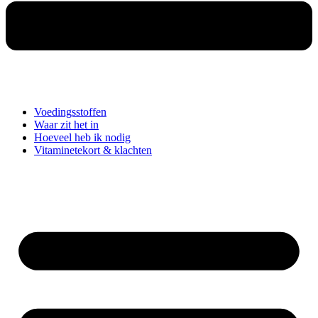
Voedingsstoffen
Waar zit het in
Hoeveel heb ik nodig
Vitaminetekort & klachten