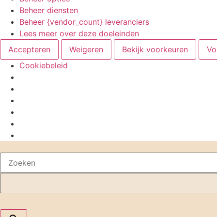
Beheer diensten
Beheer {vendor_count} leveranciers
Lees meer over deze doeleinden
Accepteren
Weigeren
Bekijk voorkeuren
Vo
Cookiebeleid
Ga
Wie zijn wij
naar
Trainingen en workshops
de
Uitgelicht
inhoud
Contact